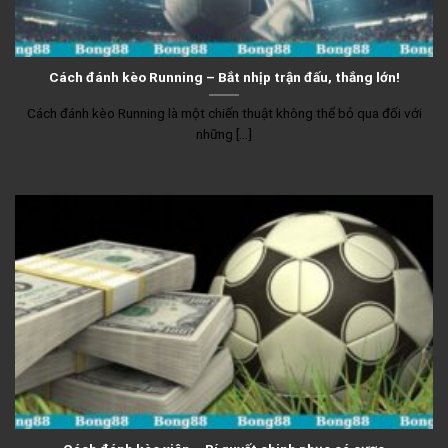
Cách đánh kèo Running – Bắt nhịp trận đấu, thắng lớn!
Cách đánh kèo Running là một chiến thuật không thể bỏ qua đối với
những [...]