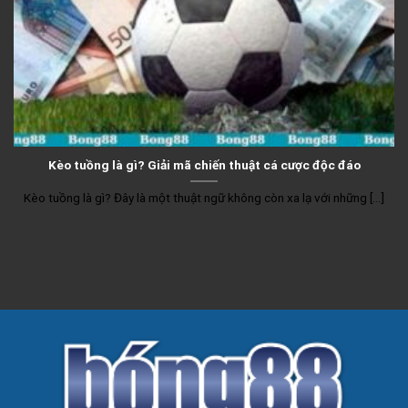
Kèo tuồng là gì? Giải mã chiến thuật cá cược độc đáo
Kèo tuồng là gì? Đây là một thuật ngữ không còn xa lạ với những [...]