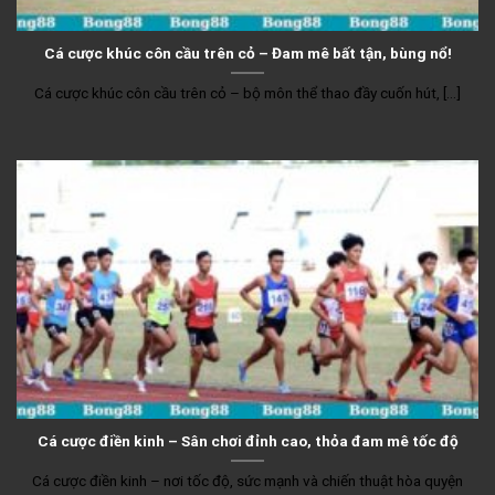
Cá cược khúc côn cầu trên cỏ – Đam mê bất tận, bùng nổ!
Cá cược khúc côn cầu trên cỏ – bộ môn thể thao đầy cuốn hút, [...]
Cá cược điền kinh – Sân chơi đỉnh cao, thỏa đam mê tốc độ
Cá cược điền kinh – nơi tốc độ, sức mạnh và chiến thuật hòa quyện