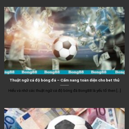
Thuật ngữ cá độ bóng đá – Cẩm nang toàn diện cho bet thủ
Hiểu và nhớ các thuật ngữ cá độ bóng đá Bong88 là yếu tố then [...]