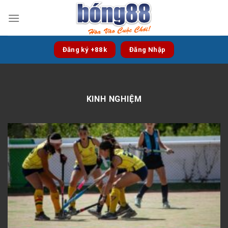
Bỏ
qua
nội
dung
Đăng ký +88k
Đăng Nhập
KINH NGHIỆM