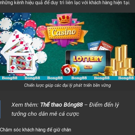
những kênh hiệu quả để duy trì liên lạc với khách hàng hiện tại.
Chiến lược giúp các đại lý phát triển bền vững
Xem thêm:
Thể thao Bóng88
– Điểm đến lý
tưởng cho dân mê cá cược
Chăm sóc khách hàng để giữ chân