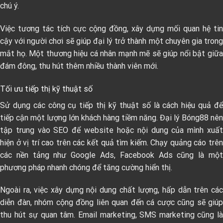
chú ý.
Việc tương tác tích cực cộng đồng, xây dựng mối quan hệ tin
cậy với người chơi sẽ giúp đại lý trở thành một chuyên gia trong
mắt họ. Một thương hiệu cá nhân mạnh mẽ sẽ giúp nổi bật giữa
đám đông, thu hút thêm nhiều thành viên mới.
Tối ưu tiếp thị kỹ thuật số
Sử dụng các công cụ tiếp thị kỹ thuật số là cách hiệu quả để
tiếp cận một lượng lớn khách hàng tiềm năng. Đại lý Bóng88 nên
tập trung vào SEO để website hoặc nội dung của mình xuất
hiện ở vị trí cao trên các kết quả tìm kiếm. Chạy quảng cáo trên
các nền tảng như Google Ads, Facebook Ads cũng là một
phương pháp nhanh chóng để tăng cường hiển thị.
Ngoài ra, việc xây dựng nội dung chất lượng, hấp dẫn trên các
diễn đàn, nhóm cộng đồng liên quan đến cá cược cũng sẽ giúp
thu hút sự quan tâm. Email marketing, SMS marketing cũng là